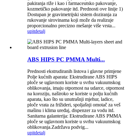
pakiranja riže i kao i farmaceutsko pakovanje,
kozmetičko pakovanje itd. Prednosti ove linije 1)
Dostupan je gravimetrijski sistem doziranja za
rukovanje sirovinama koji može da realizuje
proporcionalno precizno mešanje više vrsta...
upit
detalj
ABS HIPS PC PMMA Multi...
Prednosti ekstrudiranih listova i glavne primjene
Polje kućnih aparata: Ekstrudirane ABS HIPS
ploče se uglavnom koriste u svrhu vakuumskog
oblikovanja, imaju otpornost na udarce, otpornost
na koroziju, naširoko se koriste u polju kućnih
aparata, kao što su unutrašnji mjehur, ladice,
ploče vrata za frižideri, spoljašnji omotač za veš
mašinu i klima uređaj, dispenzer za vodu itd.
Sanitarna galanterija: Ekstrudirane ABS PMMA
ploče se uglavnom koriste u svrhu vakuumskog
oblikovanja.Zadržava podvig...
upit
detalj