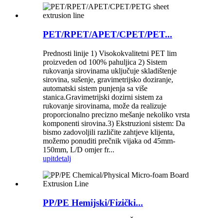
PET/RPET/APET/CPET/PET...
Prednosti linije 1) Visokokvalitetni PET lim
proizveden od 100% pahuljica 2) Sistem
rukovanja sirovinama uključuje skladištenje
sirovina, sušenje, gravimetrijsko doziranje,
automatski sistem punjenja sa više
stanica.Gravimetrijski dozirni sistem za
rukovanje sirovinama, može da realizuje
proporcionalno precizno mešanje nekoliko vrsta
komponenti sirovina.3) Ekstruzioni sistem: Da
bismo zadovoljili različite zahtjeve klijenta,
možemo ponuditi prečnik vijaka od 45mm-
150mm, L/D omjer fr...
upit
detalj
PP/PE Hemijski/Fizički...