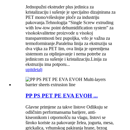
Jednopužni ekstruder plus jedinica za
kristalizaciju i sušenje je specijalno dizajnirana za
PET mono/višeslojne ploče za industriju
pakovanja.Tehnologija “Single Screw extruding
with low-tow point dehumidification system” za
visokokvalitetne proizvode u visokoj
transparentnosti bez pupoljka, vrlo je važna za
termoformiranje.Paralelna linija za ekstruziju sa
dva vijka za PET lim, ova linija je opremljena
sistemom za otplinjavanje i nema potrebe za
jedinicom za sušenje i kristalizaciju.Linija za
ekstruziju ima potporu...
upit
detalj
PP PS PET PE EVA EVOH ...
Glavne primjene za takve listove Odlikuju se
odličnim performansama barijere, anti-
kiseonikom i otpornošću na vlagu, listovi se
široko koriste za pakovanje želea, jogurta, mesa,
grickalica, vrhunskog pakiranja hrane, brzog