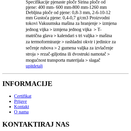
Specifikacije pjenaste ploče Širina ploče od
pjene: 400 mm- 600 mm-800 mm-1260 mm
Debljina ploče od pjene: 0,8-3 mm, 2-6-10-12
mm Gustoća pjene: 0,4-0,7 g/cm3 Proizvodni
tokovi Vakuumska mašina za hranjenje＞izmjena
jednog vijka＞izmjena jednog vijka ＞T-
matrična glava＞kalendari s tri valjka＞mašina
za termoformiranje＞rashladni okvir i jedinice za
sečenje rubova＞2 gumena valjka za izvlačenje
stroja＞rezač-giljotina ili dvostruki namotač＞
mogućnost transporta materijala＞slagač
upit
detalj
INFORMACIJE
Certifikat
Prijave
Kontakt
O nama
KONTAKTIRAJ NAS