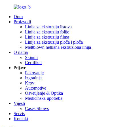
Dom
Proizvodi
Linija za ekstruziju listova
Linija za ekstruziju folije
Linija za ekstruziju filma
Linija za ekstruziju ploča i ploča
Meltblown netkana ekstruziona linija
O nama
Skinuti
Certifikat
Prijave
Pakovanje
Izgradnja
Krov
Automotive
Osvetljenje & Optika
Medicinska upotreba
Vijesti
Cases Shows
Servis
Kontakt