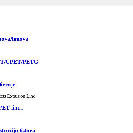
mova/limova
APET/CPET/PETG
livenje
ET lim...
ruziju listova