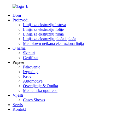
Dom
Proizvodi
Linija za ekstruziju listova
Linija za ekstruziju folije
Linija za ekstruziju filma
Linija za ekstruziju ploča i ploča
Meltblown netkana ekstruziona linija
O nama
Skinuti
Certifikat
Prijave
Pakovanje
Izgradnja
Krov
Automotive
Osvetljenje & Optika
Medicinska upotreba
Vijesti
Cases Shows
Servis
Kontakt