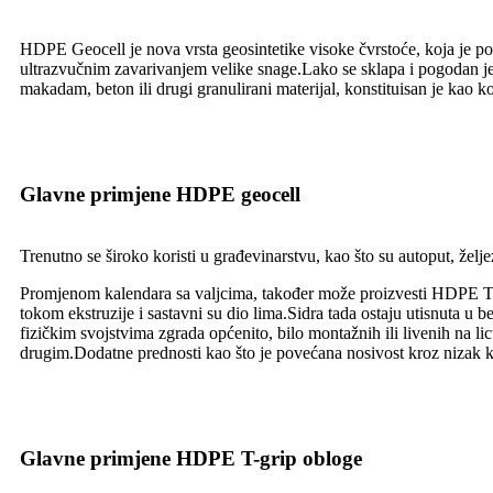
HDPE Geocell je nova vrsta geosintetike visoke čvrstoće, koja je p
ultrazvučnim zavarivanjem velike snage.Lako se sklapa i pogodan je 
makadam, beton ili drugi granulirani materijal, konstituisan je kao k
Glavne primjene HDPE geocell
Trenutno se široko koristi u građevinarstvu, kao što su autoput, željezn
Promjenom kalendara sa valjcima, također može proizvesti HDPE T-gri
tokom ekstruzije i sastavni su dio lima.Sidra tada ostaju utisnuta u
fizičkim svojstvima zgrada općenito, bilo montažnih ili livenih na l
drugim.Dodatne prednosti kao što je povećana nosivost kroz nizak koef
Glavne primjene HDPE T-grip obloge