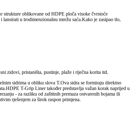
žne strukture oblikovane od HDPE ploča visoke čvrstoće
i lansirati u trodimenzionalnu mrežu saća.Kako je zasipao tlo,
 zidovi, pristaništa, pustinje, plaže i riječna korita itd.
elnim sidrima u obliku slova T.Ova sidra se formiraju direktno
menata.HDPE T-Grip Liner također predstavlja važan korak naprijed u
ezanju - za razliku od zaštitnih premaza ostvarenih bojama ili
ativim rješenjem za širok raspon primjena.