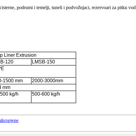
terne, podrumi i temelji, tuneli i podvožnjaci, rezervoari za pitku vodu
ip Liner Extrusion
B-120
LMSB-150
PE
0-1500 mm
2000-3000mm
-4 mm
500 kg/h
500-600 kg/h
mikropjene