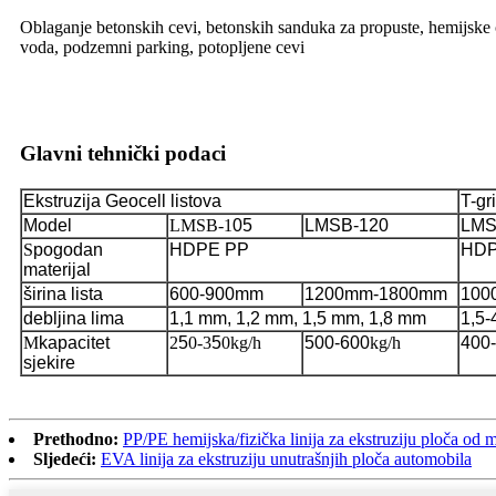
Oblaganje betonskih cevi, betonskih sanduka za propuste, hemijske cis
voda, podzemni parking, potopljene cevi
Glavni tehnički podaci
Ekstruzija Geocell listova
T-gr
Model
LMSB-1
05
LMSB-120
LMS
S
pogodan
HDPE PP
HD
materijal
širina lista
600-900mm
1200mm-1800mm
100
debljina lima
1,1 mm, 1,2 mm, 1,5 mm, 1,8 mm
1,5
M
kapacitet
2
5
0-3
5
0kg/h
500-600
kg/h
400-
sjekire
Prethodno:
PP/PE hemijska/fizička linija za ekstruziju ploča od 
Sljedeći:
EVA linija za ekstruziju unutrašnjih ploča automobila