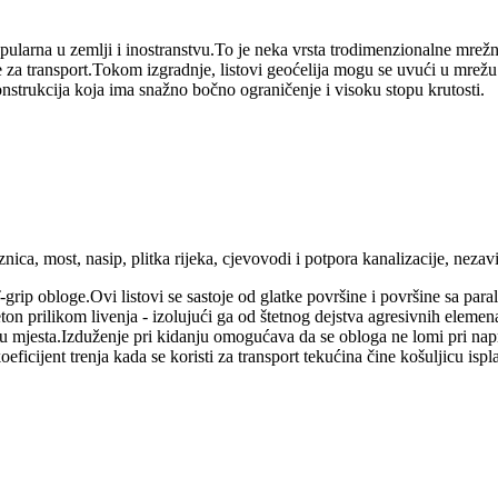
opularna u zemlji i inostranstvu.To je neka vrsta trodimenzionalne mre
za transport.Tokom izgradnje, listovi geoćelija mogu se uvući u mrežu 
onstrukcija koja ima snažno bočno ograničenje i visoku stopu krutosti.
ica, most, nasip, plitka rijeka, cjevovodi i potpora kanalizacije, nezavisni
p obloge.Ovi listovi se sastoje od glatke površine i površine sa paral
 beton prilikom livenja - izolujući ga od štetnog dejstva agresivnih ele
icu mjesta.Izduženje pri kidanju omogućava da se obloga ne lomi pri napr
icijent trenja kada se koristi za transport tekućina čine košuljicu ispl