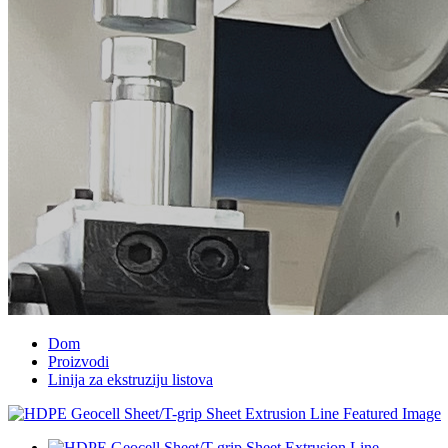
Dom
Proizvodi
Linija za ekstruziju listova