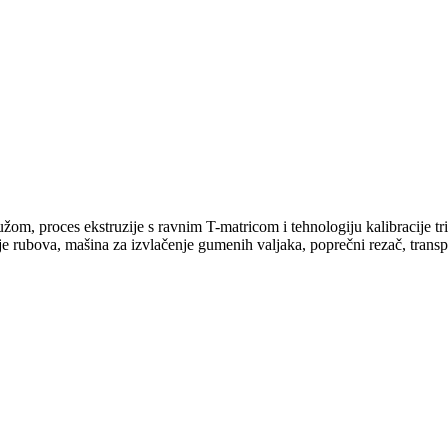
žom, proces ekstruzije s ravnim T-matricom i tehnologiju kalibracije tri
nje rubova, mašina za izvlačenje gumenih valjaka, poprečni rezač, transpo