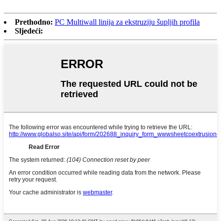
Prethodno:
PC Multiwall linija za ekstruziju šupljih profila
Sljedeći: