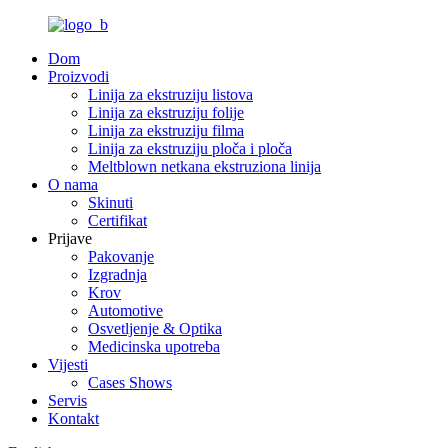
Dom
Proizvodi
Linija za ekstruziju listova
Linija za ekstruziju folije
Linija za ekstruziju filma
Linija za ekstruziju ploča i ploča
Meltblown netkana ekstruziona linija
O nama
Skinuti
Certifikat
Prijave
Pakovanje
Izgradnja
Krov
Automotive
Osvetljenje & Optika
Medicinska upotreba
Vijesti
Cases Shows
Servis
Kontakt