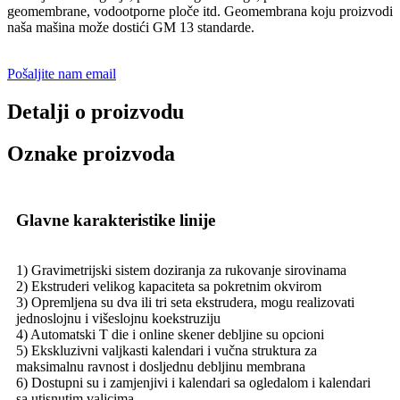
geomembrane, vodootporne ploče itd. Geomembrana koju proizvodi
naša mašina može dostići GM 13 standarde.
Pošaljite nam email
Detalji o proizvodu
Oznake proizvoda
Glavne karakteristike linije
1) Gravimetrijski sistem doziranja za rukovanje sirovinama
2) Ekstruderi velikog kapaciteta sa pokretnim okvirom
3) Opremljena su dva ili tri seta ekstrudera, mogu realizovati
jednoslojnu i višeslojnu koekstruziju
4) Automatski T die i online skener debljine su opcioni
5) Ekskluzivni valjkasti kalendari i vučna struktura za
maksimalnu ravnost i dosljednu debljinu membrana
6) Dostupni su i zamjenjivi i kalendari sa ogledalom i kalendari
sa utisnutim valjcima.