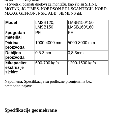
7) Svjetski poznati dijelovi za montažu, kao što su SHINI,
MOTAN, JC TIMES, NORDSON EDI, SCANTECH, NORD,
MAAG, GEFRON, NSK, ABB, SIEMENS itd.
Model
LMSB120,
LMSB150/150,
LMSB150
LMSB160/160
S
pogodan
PE
PE
materijal
P
širina
1000-4000 mm
5000-8000 mm
proizvoda
Debljina
0,5-3mm
0,8-3mm
proizvoda
M
kapacitet
600-700 kg/h
1200-1500 kg/h
ekstruzije
sjekire
Napomena: Specifikacije su podložne promjenama bez
prethodne najave.
Specifikacije geomebrane