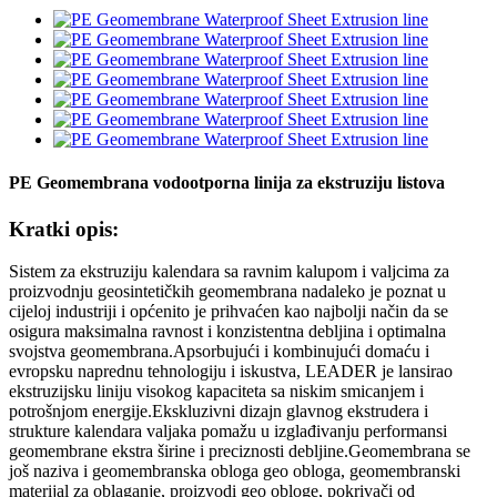
PE Geomembrana vodootporna linija za ekstruziju listova
Kratki opis:
Sistem za ekstruziju kalendara sa ravnim kalupom i valjcima za
proizvodnju geosintetičkih geomembrana nadaleko je poznat u
cijeloj industriji i općenito je prihvaćen kao najbolji način da se
osigura maksimalna ravnost i konzistentna debljina i optimalna
svojstva geomembrana.Apsorbujući i kombinujući domaću i
evropsku naprednu tehnologiju i iskustva, LEADER je lansirao
ekstruzijsku liniju visokog kapaciteta sa niskim smicanjem i
potrošnjom energije.Ekskluzivni dizajn glavnog ekstrudera i
strukture kalendara valjaka pomažu u izglađivanju performansi
geomembrane ekstra širine i preciznosti debljine.Geomembrana se
još naziva i geomembranska obloga geo obloga, geomembranski
materijal za oblaganje, proizvodi geo obloge, pokrivači od