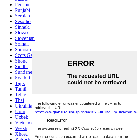
Persian
Punjabi
Serbian
Sesotho
Sinhala
Slovak
Slovenian
Somali
Samoan
Scots Gaelic
Shona
Sindhi
Sundanese
Swahili
Tajik
Tamil
Telugu
Thai
Ukrainian
Urdu
Uzbek
Vietnamese
Welsh
Xhosa
Yiddish