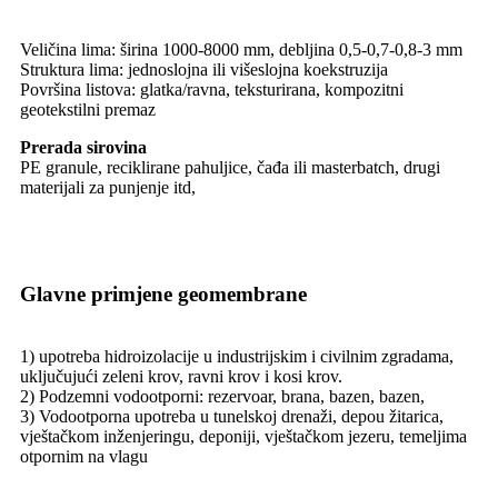
Veličina lima: širina 1000-8000 mm, debljina 0,5-0,7-0,8-3 mm
Struktura lima: jednoslojna ili višeslojna koekstruzija
Površina listova: glatka/ravna, teksturirana, kompozitni
geotekstilni premaz
Prerada sirovina
PE granule, reciklirane pahuljice, čađa ili masterbatch, drugi
materijali za punjenje itd,
Glavne primjene geomembrane
1) upotreba hidroizolacije u industrijskim i civilnim zgradama,
uključujući zeleni krov, ravni krov i kosi krov.
2) Podzemni vodootporni: rezervoar, brana, bazen, bazen,
3) Vodootporna upotreba u tunelskoj drenaži, depou žitarica,
vještačkom inženjeringu, deponiji, vještačkom jezeru, temeljima
otpornim na vlagu